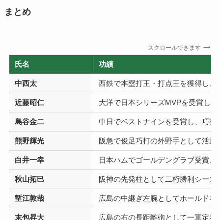
まとめ
スクロールできます
氏名
功績
中西太
西鉄で本塁打王・打点王を獲得し、
近藤昭仁
大洋で日本シリーズMVPを受賞し
島谷金二
中日でベストナインを受賞し、巧打
熊野輝光
阪急で俊足巧打の外野手として活躍
白井一幸
日本ハムでゴールデングラブ受賞、
秋山拓巳
阪神の先発柱として二桁勝利シーズ
塹江敦哉
広島の中継ぎ左腕としてホールドを
末包昇大
広島の右の長距離砲として一軍定着