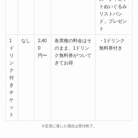
トぬいぐるみ
リストバン
ド」プレゼン
ト
1
なし
2,40
各席種の料金はそ
・1ドリンク
ド
0
のまま、1ドリン
無料券付き
リ
円〜
ク無料券がついて
ン
きてお得
ク
付
き
チ
ケ
ッ
ト
※定員に達した場合は受付終了。