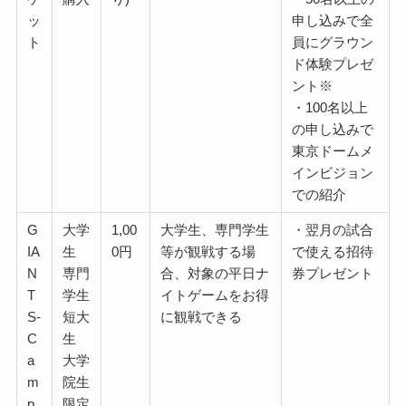
ッ
申し込みで全
ト
員にグラウン
ド体験プレゼ
ント※
・100名以上
の申し込みで
東京ドームメ
インビジョン
での紹介
G
大学
1,00
大学生、専門学生
・翌月の試合
IA
生
0円
等が観戦する場
で使える招待
N
専門
合、対象の平日ナ
券プレゼント
T
学生
イトゲームをお得
S-
短大
に観戦できる
C
生
a
大学
m
院生
p
限定