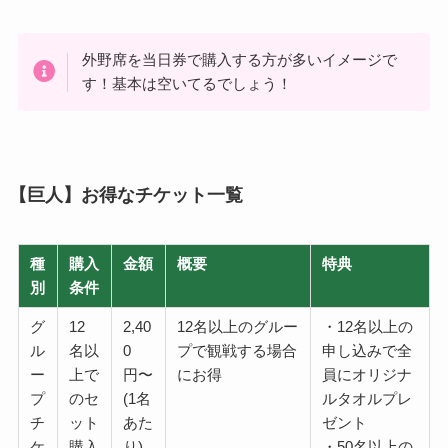
外野席を当日券で購入する方が多いイメージで
す！基本は空いてるでしょう！
【巨人】お得なチケット一覧
種
購入
金額
概要
特典
別
条件
グ
12
2,40
12名以上のグルー
・12名以上の
ル
名以
0
プで観戦する場合
申し込みで全
ー
上で
円〜
にお得
員にオリジナ
プ
のセ
(1名
ルタオルプレ
チ
ット
あた
ゼント
ケ
購入
り)
・50名以上の