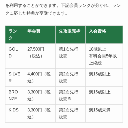
を利用することができます。下記会員ランクが分かれ、ラン
クに応じた特典が享受できます。
ラン
年会費
先攻販売枠
入会資格
ク
GOL
27,500円
第1次先行
18歳以上
D
（税込）
販売
有料会員5年以
上継続
SILVE
4,400円（税
第2次先行
満15歳以上
R
込）
販売
BRO
3,300円（税
第2次先行
満15歳以上
NZE
込）
販売※
KIDS
3,300円（税
第2次先行
満15歳未満
込）
販売