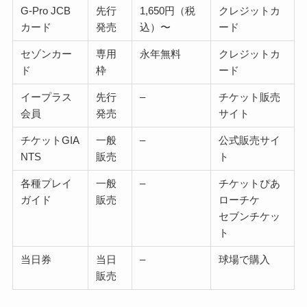
G-Pro JCB
先行
1,650円（税
クレジットカ
カード
発売
込）〜
ード
セゾンカー
専用
永年無料
クレジットカ
ド
枠
ード
イープラス
先行
–
チケット販売
会員
発売
サイト
チケットGIA
一般
–
公式販売サイ
NTS
販売
ト
各種プレイ
一般
–
チケットぴあ
ガイド
販売
ローチケ
セブンチケッ
ト
当日券
当日
–
球場で購入
販売