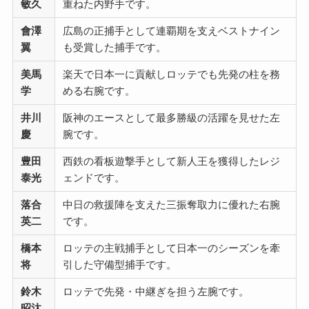
敏久
重ねた内野手です。
會澤
広島の正捕手として連覇期を支えベストナイン
翼
も受賞した捕手です。
美馬
楽天で日本一に貢献しロッテでも先発の柱を務
学
める右腕です。
井川
阪神のエースとして最多勝級の活躍を見せた左
慶
腕です。
豊田
西鉄の看板遊撃手として新人王を獲得したレジ
泰光
ェンドです。
落合
中日の救援陣を支えた三振奪取力に優れた右腕
英二
です。
橋本
ロッテの主戦捕手として日本一のシーズンを牽
将
引した守備型捕手です。
鈴木
ロッテで先発・中継ぎを担う左腕です。
昭汰