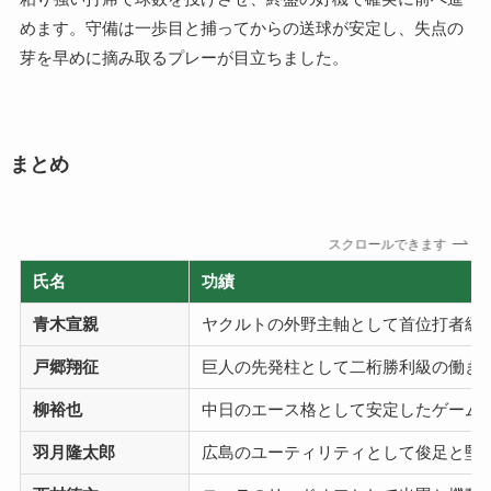
めます。守備は一歩目と捕ってからの送球が安定し、失点の
芽を早めに摘み取るプレーが目立ちました。
まとめ
スクロールできます
氏名
功績
青木宣親
ヤクルトの外野主軸として首位打者級
戸郷翔征
巨人の先発柱として二桁勝利級の働き
柳裕也
中日のエース格として安定したゲーム
羽月隆太郎
広島のユーティリティとして俊足と堅