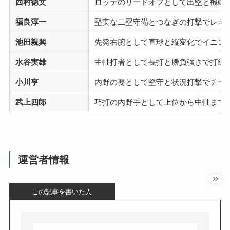
西村徳文
ロッテのリードオフとして出塁と機動
福良淳一
堅実な二塁守備とつなぎの打撃でレギ
池田親興
先発右腕として直球と縦変化でイニン
水谷実雄
中軸打者として長打と勝負強さで打線
小川亨
内野の要として堅守と状況打撃でチー
武上四郎
巧打の内野手として上位から中軸まで
運営者情報
この記事を書いた人