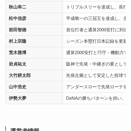
秋山幸二
トリプルスリーを達成し、長打
松中信彦
平成唯一の三冠王を達成し、主
前田智徳
首位打者と通算2000安打に到
村上宗隆
シーズン本塁打日本記録を更新
荒木雅博
通算2000安打と巧守・機動力
岩貞祐太
阪神で先発・中継ぎの要として
大竹耕太郎
先発左腕として安定した投球で
山中浩史
アンダースローで先発ローテを
伊勢大夢
DeNAの勝ちパターンを担い、
運営者情報