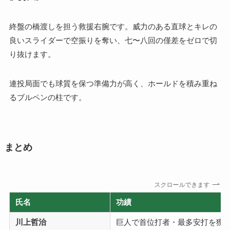
終盤の橋渡しを担う救援右腕です。威力のある直球とキレの
良いスライダーで空振りを奪い、七〜八回の僅差をゼロで切
り抜けます。
連投局面でも球質を保つ準備力が高く、ホールドを積み重ね
るブルペンの柱です。
まとめ
スクロールできます
氏名
功績
川上哲治
巨人で首位打者・最多安打を獲