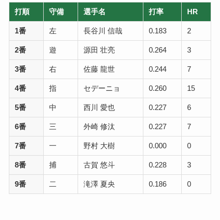
打順
守備
選手名
打率
HR
1番
左
長谷川 信哉
0.183
2
2番
遊
源田 壮亮
0.264
3
3番
右
佐藤 龍世
0.244
7
4番
指
セデーニョ
0.260
15
5番
中
西川 愛也
0.227
6
6番
三
外崎 修汰
0.227
7
7番
一
野村 大樹
0.000
0
8番
捕
古賀 悠斗
0.228
3
9番
二
滝澤 夏央
0.186
0