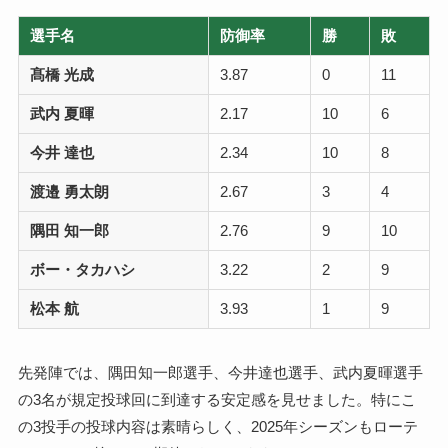
選手名
防御率
勝
敗
髙橋 光成
3.87
0
11
武内 夏暉
2.17
10
6
今井 達也
2.34
10
8
渡邉 勇太朗
2.67
3
4
隅田 知一郎
2.76
9
10
ボー・タカハシ
3.22
2
9
松本 航
3.93
1
9
先発陣では、隅田知一郎選手、今井達也選手、武内夏暉選手
の3名が規定投球回に到達する安定感を見せました。特にこ
の3投手の投球内容は素晴らしく、2025年シーズンもローテ