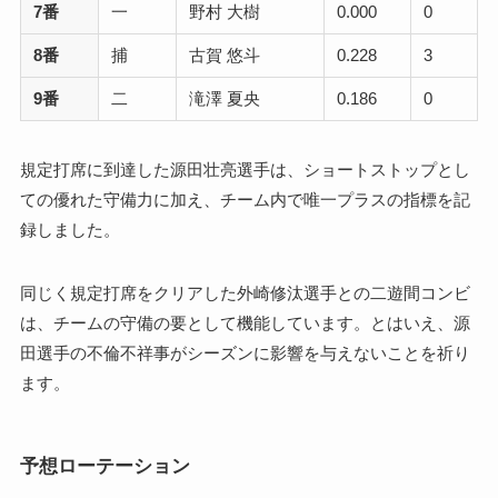
7番
一
野村 大樹
0.000
0
8番
捕
古賀 悠斗
0.228
3
9番
二
滝澤 夏央
0.186
0
規定打席に到達した源田壮亮選手は、ショートストップとし
ての優れた守備力に加え、チーム内で唯一プラスの指標を記
録しました。
同じく規定打席をクリアした外崎修汰選手との二遊間コンビ
は、チームの守備の要として機能しています。とはいえ、源
田選手の不倫不祥事がシーズンに影響を与えないことを祈り
ます。
予想ローテーション