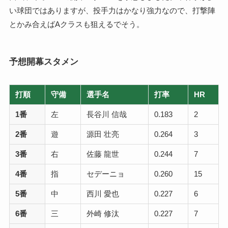
い球団ではありますが、投手力はかなり強力なので、打撃陣
とかみ合えばAクラスも狙えるでそう。
予想開幕スタメン
打順
守備
選手名
打率
HR
1番
左
長谷川 信哉
0.183
2
2番
遊
源田 壮亮
0.264
3
3番
右
佐藤 龍世
0.244
7
4番
指
セデーニョ
0.260
15
5番
中
西川 愛也
0.227
6
6番
三
外崎 修汰
0.227
7