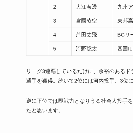
2
大江海透
九州
3
宮國凌空
東邦
4
芦田丈飛
BCリ
5
河野聡太
四国IL
リーグ3連覇しているだけに、余裕のあるド
選手を獲得。続いて2位には河内投手、3位
逆に下位では即戦力となりうる社会人投手を
たと思います。