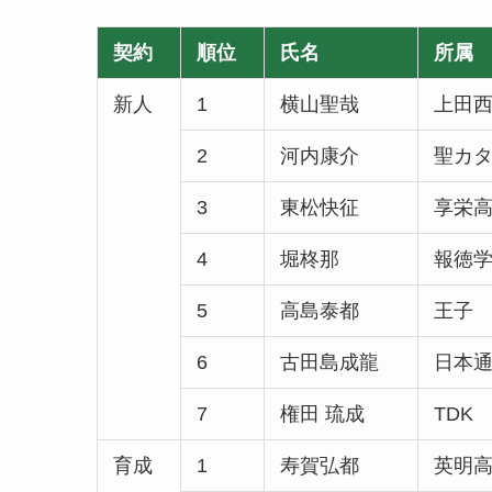
契約
順位
氏名
所属
新人
1
横山聖哉
上田
2
河内康介
聖カ
3
東松快征
享栄
4
堀柊那
報徳
5
高島泰都
王子
6
古田島成龍
日本
7
権田 琉成
TDK
育成
1
寿賀弘都
英明