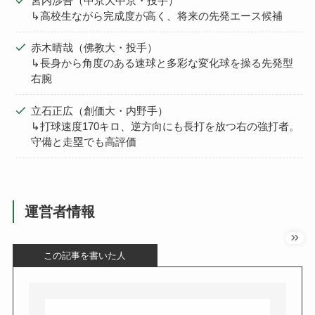
宮内渉吾（中京大中京・投手）
↳高校生ながら完成度が高く、将来の先発エース候補
赤木晴哉（佛教大・投手）
↳長身から角度のある速球と多彩な変化球を操る先発型
右腕
立石正広（創価大・内野手）
↳打球速度170キロ、逆方向にも長打を放つ右の強打者。
守備と走塁でも高評価
運営者情報
この記事を書いた人