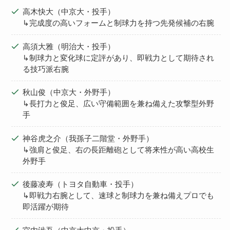
高木快大（中京大・投手）
↳完成度の高いフォームと制球力を持つ先発候補の右腕
高須大雅（明治大・投手）
↳制球力と変化球に定評があり、即戦力として期待され
る技巧派右腕
秋山俊（中京大・外野手）
↳長打力と俊足、広い守備範囲を兼ね備えた攻撃型外野
手
神谷虎之介（我孫子二階堂・外野手）
↳強肩と俊足、右の長距離砲として将来性が高い高校生
外野手
後藤凌寿（トヨタ自動車・投手）
↳即戦力右腕として、速球と制球力を兼ね備えプロでも
即活躍が期待