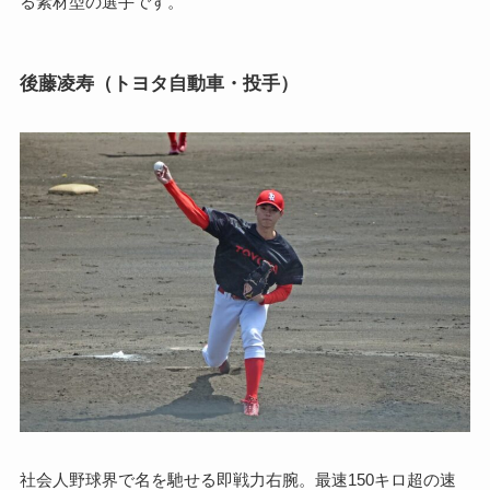
る素材型の選手です。
後藤凌寿（トヨタ自動車・投手）
社会人野球界で名を馳せる即戦力右腕。最速150キロ超の速