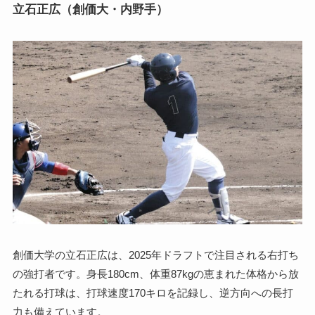
立石正広（創価大・内野手）
創価大学の立石正広は、2025年ドラフトで注目される右打ち
の強打者です。身長180cm、体重87kgの恵まれた体格から放
たれる打球は、打球速度170キロを記録し、逆方向への長打
力も備えています。