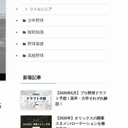
リトルシニア
少年野球
観戦知識
野球基礎
高校野球
新着記事
【2026年6月】プロ野球ドラフ
ト予想！高卒・大卒それぞれ解
説！
高
【2026年】オリックスの開幕
スタメン/ローテーションを徹