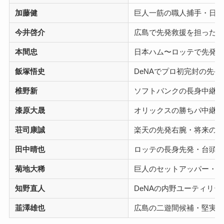
加藤健
巨人一筋の職人捕手・日
今井啓介
広島で先発救援を担った
本間忠
日本ハム〜ロッテで先発
飯塚悟史
DeNAでプロ初完封の先発
椎野新
ソフトバンクの長身中継
漆原大晟
オリックスの勝ちパ中継
荘司康誠
楽天の先発右腕・将来の
田中晴也
ロッテの長身先発・台頭
菊地大稀
巨人のセットアッパー・
知野直人
DeNAの内野ユーティリ
韮澤雄也
広島の二遊間候補・堅実