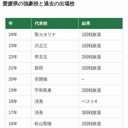
愛媛県の強豪校と過去の出場校
年
代表校
結果
24年
聖カタリナ
1回戦敗退
23年
川之江
1回戦敗退
22年
帝京五
2回戦敗退
21年
新田
2回戦敗退
20年
非開催
–
19年
宇和島東
2回戦敗退
18年
済美
ベスト4
17年
済美
3回戦敗退
16年
松山聖陵
2回戦敗退